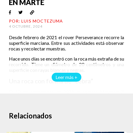
EN MARTE
POR: LUIS MOCTEZUMA
4 OCTUBRE, 2024
Desde febrero de 2021 el rover Perseverance recorre la
superficie marciana. Entre sus actividades está observar
rocas y recolectar muestras.
Hace unos días se encontró con la roca más extraña de su
recorrido. Tiene un diámetro de 20 centímetros y una
superficie con rayas blancas y negras.
Leer más +
Una roca con forma de “cebra”
El 13 de septiembre de 2024 la cámara Mastcam-Z
capturó la imagen de la piedra rayada. El objeto había
sido observado antes en las imágenes NavCam.
Originalmente se le dio el nombre de “Freya Castle”. Se
Relacionados
eligió a la Mastcam-Z para hacer una observación
multiespectral.