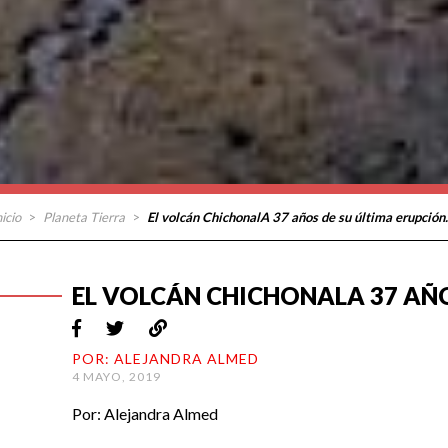
nicio
>
Planeta Tierra
>
El volcán ChichonalA 37 años de su última erupción.
EL VOLCÁN CHICHONALA 37 AÑO
POR: ALEJANDRA ALMED
4 MAYO, 2019
Por: Alejandra Almed