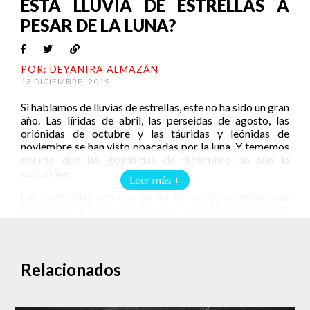
ESTA LLUVIA DE ESTRELLAS A
PESAR DE LA LUNA?
POR: DEYANIRA ALMAZÁN
13 DICIEMBRE, 2019
Si hablamos de lluvias de estrellas, este no ha sido un gran
año. Las líridas de abril, las perseidas de agosto, las
oriónidas de octubre y las táuridas y leónidas de
noviembre se han visto opacadas por la luna. Y tememos
decirte que las gemínidas de diciembre no son la
excepción.
Leer más +
Las Gemínidas son una de las lluvias de estrellas más
importante y más espectacular del año, y este 2019
tendrá su pico la noche del 13 y la madrugada del 14 de
diciembre, en donde se esperaría ver hasta 120 meteoros
por hora. Pero como seguramente ya te has dado cuenta,
la luna ha estado espectacularmente brillante estos días,
Relacionados
pues el 11 de diciembre alcanzó su fase llena, lo que
opacará el espectáculo.