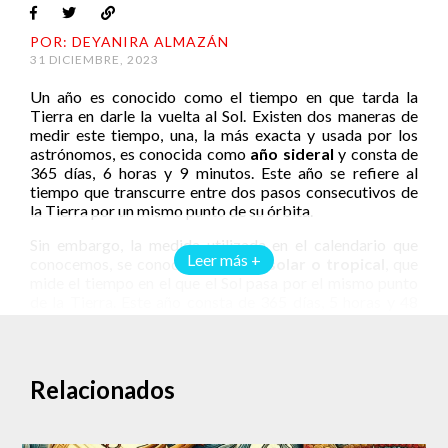
POR: DEYANIRA ALMAZÁN
31 DICIEMBRE, 2023
Un año es conocido como el tiempo en que tarda la
Tierra en darle la vuelta al Sol. Existen dos maneras de
medir este tiempo, una, la más exacta y usada por los
astrónomos, es conocida como
año sideral
y consta de
365 días, 6 horas y 9 minutos. Este año se refiere al
tiempo que transcurre entre dos pasos consecutivos de
la Tierra por un mismo punto de su órbita.
Sin embargo, la medida utilizada en el calendario que
Leer más +
conocemos, se conoce como
año solar o tropical
, que
mide el tiempo en el que el Sol pasa por el mismo punto
de la Tierra. Este año consta de 365 días, 5 horas y 48
minutos.
Para compensar las horas extras, cada cuatro años se
integra un día completo al mes de febrero, lo que
Relacionados
conocemos como
año bisiesto
. Pero no es tan sencillo,
pues como el día bisiesto queda debiendo casi 45
minutos, se decidió que los años que terminan en doble