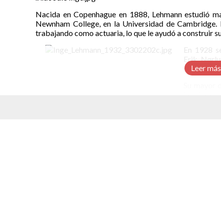
Nacida en Copenhague en 1888, Lehmann estudió mat
Newnham College, en la Universidad de Cambridge. 
trabajando como actuaria, lo que le ayudó a construir 
En 1928 se
Erik Nørlu
Leer más
sismológic
Su mayor d
los datos 
en 1929.
Al comparar
elacionados
terráqueo 
momento:
sismograma
indicaba qu
ondas hacia
Midiendo l
que el nú
kilómetros
luna.