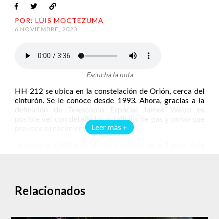
POR: LUIS MOCTEZUMA
6 NOVIEMBRE, 2023
Escucha la nota
HH 212 se ubica en la constelación de Orión, cerca del
cinturón. Se le conoce desde 1993. Ahora, gracias a la
definición de Telescopio Espacial James Webb es
posible ver con detalle los estallidos de gas y polvo que
Leer más +
provoca su nacimiento.
Se ubica a 1,300 años luz de distancia de la Tierra. Esta
protoestrella nos muestra cómo pudo ser nuestro Sol en
sus inicios.
Una mirada al pasado en alta definición
Relacionados
El nombre de la estrella es HH 212. Las letras del nombre
hacen referencia a Herbig-Haro, por George Herbig y
Guillermo Haro.