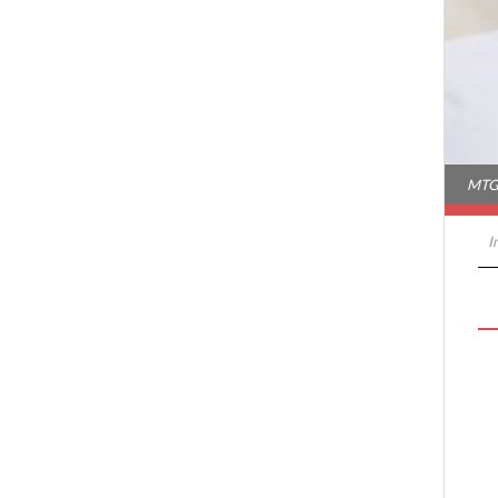
MTG-
I