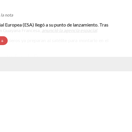
la nota
al Europea (ESA) llegó a su punto de lanzamiento. Tras
 en Guayana Francesa,
anunció la agencia espacial
.
genieros ya preparan al satélite para montarlo en el
 +
estudiar al clima
Imager (MTG-I1). Salió el 29 de septiembre con rumbo
cesa. Viajó junto con 10 contenedores con equipo de
vo al puerto y pronto se puso a la tarea de transportar
zamiento. Aquí, el equipo limpió el contenedor satelital
 el satélite MTGI-1 fue finalmente lanzado fuera del
rador de la campaña de lanzamiento del MTG-I1.
n de 6. Este sistema satelital proveerá información
onarán en un sistema de tándem formado por dos MTG-I