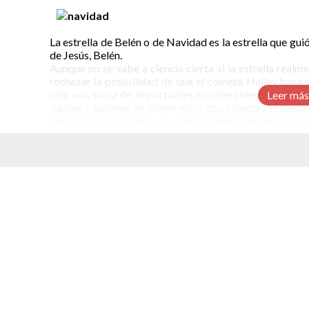
La estrella de Belén o de Navidad es la estrella que gui
de Jesús, Belén.
Aunque no se sabe a ciencia cierta si la estrella realm
rechazar la posibilidad de que el cometa Halley haya s
sido una suma de importantes acontecimientos astronó
Leer más
Júpiter y Saturno, en donde estos dos planetas se alejar
meses. Posteriormente, pudieron haber sido testigos de 
el cielo producto de su brillante explosión.
elacionados
El Polo Norte