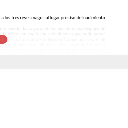
ó a los tres reyes magos al lugar preciso del nacimiento
ente existió, la mayoría de los astrónomos, después de
ido visible en esa fecha, coinciden en que pudo haber
micos. La más importante, una “conjunción triple” de
 +
on y acercaron en el cielo tres veces en un periodo de 7
una supernova, es decir la aparición de una estrella en
El Polo Norte es la residencia oficial de Santa
Claus (conocido en otras partes del mundo
como Papa Noél, Nikolaus, San Nicolás, etc.)
pero también es el punto más septentrional de
la Tierra, es decir el punto más al norte y el