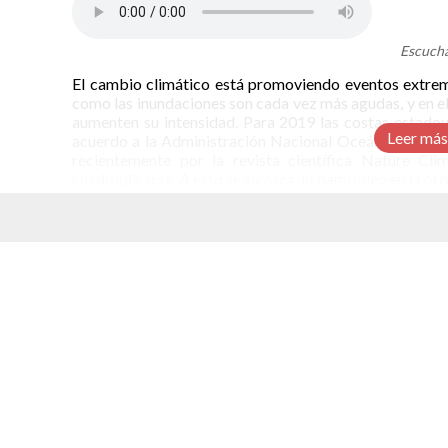
Escucha
El cambio climático está promoviendo eventos extrem
como las inundaciones son cada vez más agudas, y en el 
aumenten su intensidad. Para 2019 las costas estadou
Leer más
acuerdo a la Administración Nacional Oceánica y Atm
recientemente por la revista científica
Nature Cli
cuadruplicarse. A esto se sumará un bamboleo en la órbi
Una década con inundaciones frecuentes
En Estados Unidos usan el término “nuisance floods”,
elacionados
para referirse a las inundaciones por marea alta. Se les
tamaño de una marea común, aproximadamente 60 centím
común que se vean afectadas las calles y hogares,
incapacitados para funcionar.
Para la década de 2030 la mayor parte de las costas e
“inundaciones molestas”. Este dato proviene del artícu
proyecciones para Estados Unidos de inundaciones por
afectada será la costa del Atlántico. También se hace 
aumentará su peligrosidad.