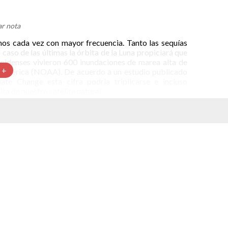
r nota
os cada vez con mayor frecuencia. Tanto las sequías
caso de las últimas la órbita de la Luna propiciará que
nidenses vivieron 600 inundaciones de marea alta de
 +
osférica (NOAA). De acuerdo a un estudio publicado
mate Change
esta cifra podría triplicarse e incluso
ta de nuestro satélite natural.
 que podría traducirse como “inundaciones molestas”,
 clasifica en esta categoría cuando superan en 2 pies el
etros más de lo habitual. Con estas inundaciones es
 además de un gran número de negocios que se ven
stadounidenses experimentará tres o cuatro veces más
lo titulado “Incremento rápido y meses extremos en las
 marea alta”, mencionado previamente. La región más
referencia a períodos en que llegarán en grupo, lo que