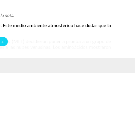
la nota.
o. Este medio ambiente atmosférico hace dudar que la
.
setts (MIT) decidieron poner a prueba a un grupo de
 +
res a las nubes venusinas. Los aminoácidos mostraron
ícilmente podría albergar vida. Sin embargo, las nubes
ogénicos en ácido sulfúrico concentrado: implicaciones
as posibilidades para la vida en este medio ambiente.
trobiology
.
 un líquido corrosivo conocido por su capacidad para
s biológicas en la Tierra. Esto hace que la comunidad
.
prueba algunos aminoácidos. Para su experimento los