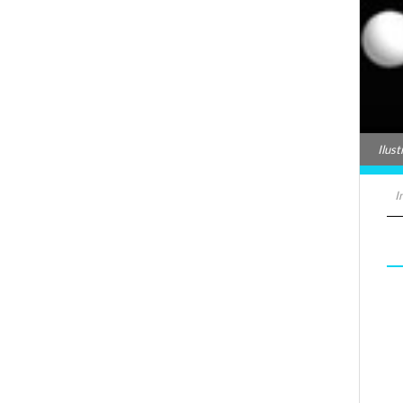
Ilus
I