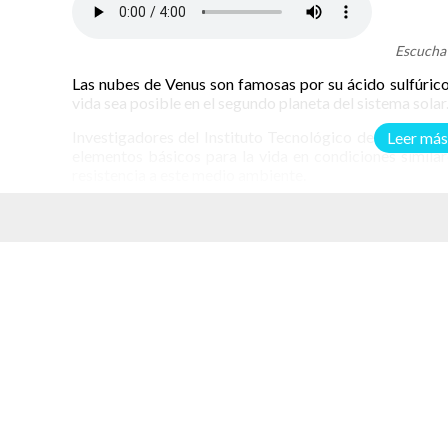
Escucha 
Las nubes de Venus son famosas por su ácido sulfúric
vida sea posible en el segundo planeta del sistema solar
Investigadores del Instituto Tecnológico de Massachu
Leer más
elementos básicos para la vida en condiciones simila
resistencia a este medio ambiente.
¿Podría la vida resistir en Venus?
La superficie de Venus es un ambiente inhóspito que dif
elacionados
han sido objeto de varios estudios a lo largo del tiempo.
Un artículo titulado “Estabilidad de 20 aminoácidos bi
para la habitabilidad de las nubes de Venus” explora l
Fue publicado recientemente en la revista
científica
As
El ácido sulfúrico presente en las nubes de Venus es
disolver metales y destruir la mayoría de las molécula
científica asuma que es un medio ambiente inhabitable
Un grupo de investigadores del MIT decidió poner a 