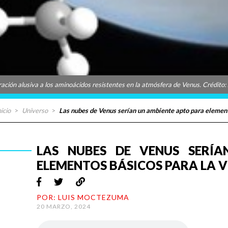
tración alusiva a los aminoácidos resistentes en la atmósfera de Venus. Crédito:
nicio
>
Universo
>
Las nubes de Venus serían un ambiente apto para element
LAS NUBES DE VENUS SERÍ
ELEMENTOS BÁSICOS PARA LA V
POR: LUIS MOCTEZUMA
20 MARZO, 2024