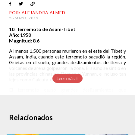
POR: ALEJANDRA ALMED
28 MAYO, 2019
10. Terremoto de Asam-Tibet
Año: 1950
Magnitud: 8.6
Al menos 1,500 personas murieron en el este del Tíbet y
Assam, India, cuando este terremoto sacudió la región.
Grietas en el suelo, grandes deslizamientos de tierra y
volcanes de arena golpearon la zona. El sismo se sintió en
las provincias chinas de Sichuan y Yunnan, e incluso tan
Leer más +
lejos como Calcuta, en India.
El terremoto causó grandes deslizamientos que
bloquearon ríos. Cuando los ríos finalmente irrumpieron
a través de las paredes de los desechos, las olas
inundaron varias aldeas y mataron a cientos de personas.
Relacionados
Este sismo es comúnmente llamado terremoto de Assam,
a pesar de que el epicentro fue en el Tíbet. El sismo
ocurrió en la intersección más vigorosa de las placas
tectónicas del planeta, donde la placa continental de la