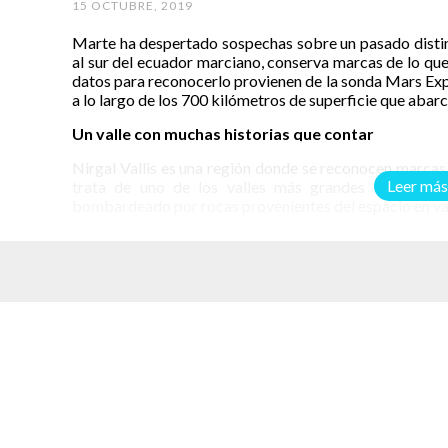
15 OCTUBRE, 2019
Marte ha despertado sospechas sobre un pasado distint
al sur del ecuador marciano, conserva marcas de lo que 
datos para reconocerlo provienen de la sonda Mars Expr
a lo largo de los 700 kilómetros de superficie que abarca
Un valle con muchas historias que contar
Nirgal Vallis es una región donde se reconocen marcas 
Leer más
trata de uno de los valles más grandes que se con
bombardeado por rocas provenientes del espacio en vari
Las marcas de su antigua forma se reconocen sobre la s
de gran tamaño, resaltan sobre la superficie al centro 
distintos momentos se encuentran los restos del sistema
elacionados
Las imágenes que se tienen por ahora muestran la parte o
sistema interconectado con otros valles cercanos. Ha
dejando espacio para abrirse hacia el Uzboi Vallis, do
también está seco.
La forma de este valle recuerda una letra ‘U’. Se le r
similitud con los antiguos edificios griegos y romanos.
paredes y superficie lisa en los bordes. Se alcanza a 