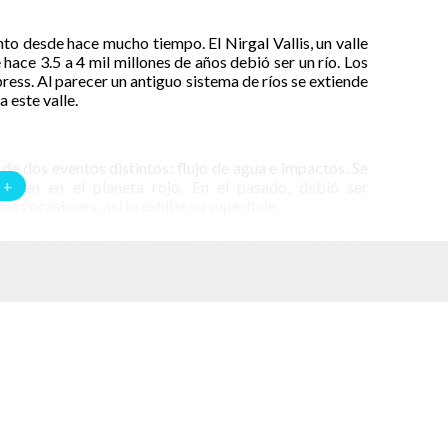
o desde hace mucho tiempo. El Nirgal Vallis, un valle
hace 3.5 a 4 mil millones de años debió ser un río. Los
ess. Al parecer un antiguo sistema de ríos se extiende
 este valle.
de dos eventos distintos: flujo de agua e impactos. Se
 +
ocen en el planeta rojo. En el pasado, debió ser
as ocasiones, así lo exhibe su superficie.
uperficie seca. Algunos cráteres son pequeños y otros
de valle. Sobre este suelo golpeado desde el espacio en
 de ríos.
este del del ríos. Según parece, sería parte de un gran
cia el oeste se estima que el río debió ramificarse,
nde se sospecha que alguna vez hubo un lago que ahora
econoce como un valle con cabeza de anfiteatro, por su
 Las imágenes del Nirgal Vallis muestran sus bordes con
ver una profundidad de 200 metros y una extensión de 2