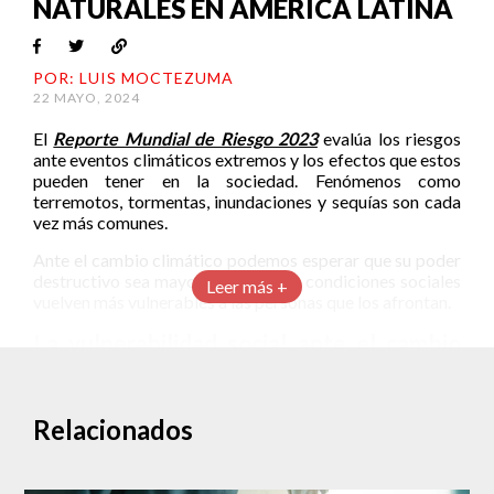
NATURALES EN AMÉRICA LATINA
POR: LUIS MOCTEZUMA
22 MAYO, 2024
El
Reporte Mundial de Riesgo 2023
evalúa los riesgos
ante eventos climáticos extremos y los efectos que estos
pueden tener en la sociedad. Fenómenos como
terremotos, tormentas, inundaciones y sequías son cada
vez más comunes.
Ante el cambio climático podemos esperar que su poder
destructivo sea mayor. Además, las condiciones sociales
Leer más +
vuelven más vulnerables a las personas que los afrontan.
La vulnerabilidad social ante el cambio
climático
El Reporte Mundial de Riesgos 2023 fue un trabajo
Relacionados
conjunto entre Bündnis Entwicklung Hilft y el Instituto
Internacional para Leyes de Paz y Conflictos Armados
(IFVH) de la Universidad Ruhr Bochum. El reporte