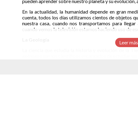
pueden aprender sobre nuestro planeta y su evolución, 
En la actualidad, la humanidad depende en gran med
cuenta, todos los días utilizamos cientos de objetos q
nuestra casa, cuando nos transportamos para llegar 
cuando vemos la televisión estamos haciendo uso de eso
La Geología
Leer más
La ciencia que estudia la historia y evolución de la Ti
geólogos son los científicos encargados de estudiar las
La Minería
La minería es una actividad que consiste en la extrac
elacionados
ocultos pueden ser aprovechados por el hombre para s
¿Qué es un mineral?
La superficie de la Tierra está compuesta por rocas que
un cuerpo sólido que se ha formado en la naturaleza y 
Aunque son miles los minerales que se producen dentro
unos 100 se producen en abundancia. De esos, un