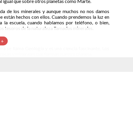
al igual que sobre otros planetas como Marte.
ida de los minerales y aunque muchos no nos damos
ue están hechos con ellos. Cuando prendemos la luz en
a la escuela, cuando hablamos por teléfono, o bien,
s tesoros de la naturaleza llamados minerales.
 +
erra se llama Geología y es una ciencia fascinante. Los
 rocas y minerales que forman nuestro planeta.
ción de minerales. Gracias a ella, minerales valiosos
atisfacer sus necesidades más elementales.
 contienen miles de minerales distintos. Un mineral es
que a su vez está compuesto por elementos químicos.
 de la corteza terrestre, la mayoría son raros y sólo
os 15 forman rocas comunes y pocos tienen valor