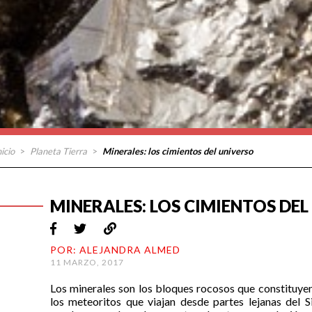
nicio
>
Planeta Tierra
>
Minerales: los cimientos del universo
MINERALES: LOS CIMIENTOS DE
POR: ALEJANDRA ALMED
11 MARZO, 2017
Los minerales son los bloques rocosos que constituyen 
los meteoritos que viajan desde partes lejanas del Si