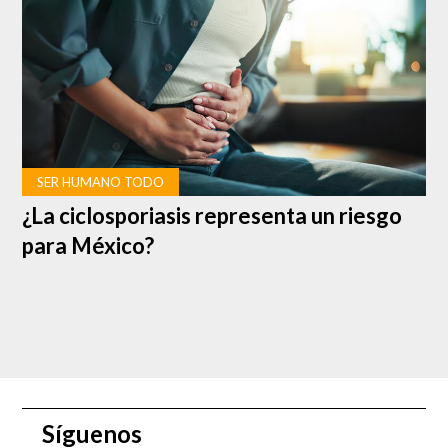
¿Qué se encontró?
SER HUMANO TODO
¿La ciclosporiasis representa un riesgo
para México?
En los santuarios recién descubiertos, el equipo de
investigación -liderado por el arqueólogo Vincent
Gaffney de la Universidad de Birmingham, UK- reveló
impresiones subterráneas que demostraron que algunos
de estos monumentos más pequeños tenían un diseño de
círculo concéntrico, al igual que Stonehenge.
Síguenos