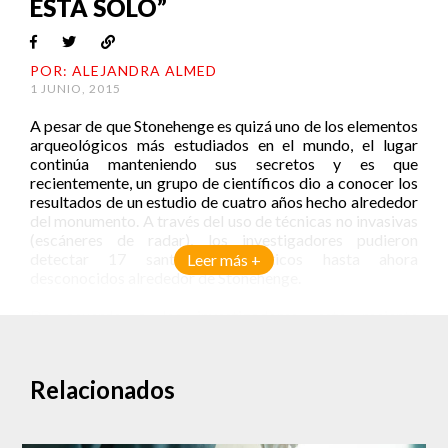
ESTÁ SOLO”
POR: ALEJANDRA ALMED
1 JUNIO, 2015
A pesar de que Stonehenge es quizá uno de los elementos
arqueológicos más estudiados en el mundo, el lugar
continúa manteniendo sus secretos y es que
recientemente, un grupo de científicos dio a conocer los
resultados de un estudio de cuatro años hecho alrededor
del monumento. A través del uso de técnicas no invasivas
(escáneres de radar), los investigadores pudieron
detectar 17 santuarios neolíticos hasta ahora
Leer más +
desconocidos alrededor de Stonehenge.
De acuerdo a los investigadores, este reciente
descubrimiento
cambia radicalmente la visión de
Stonehenge, pues demuestra
que este monumento no
estaba erguido en completo aislamiento, sino que existía
Relacionados
un montón de actividad ritual alrededor de él.