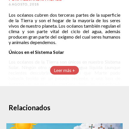
6 AGOSTO, 2018
Los océanos cubren dos terceras partes de la superficie
de la Tierra y son el hogar de la mayoría de los seres
vivos de nuestro planeta. Los océanos también regulan el
clima y son parte vital del ciclo del agua, además
producen gran parte del oxígeno del cual seres humanos
y animales dependemos.
Únicos en el Sistema Solar
Los océanos de la Tierra son únicos en nuestro Sistema
Solar. Ningún otro planeta tiene agua líquida (aunque
Leer más +
recientes descubrimientos indican que Marte pudo
haberla tenido en un pasado reciente, y una luna de
Saturno al parecer la contiene bajo su superficie).
Históricamente, existen cuatro océanos: Pacífico,
Atlántico, Índico y Ártico. Sin embargo, hoy en día, la
mayoría de los países reconocen al Océano Austral (que
rodea la Antártida y se extiende a 60 grados de latitud)
Relacionados
como el quinto océano.
El océano más grande es el Océano Pacífico, que cubre
una
tercera
parte del planeta.