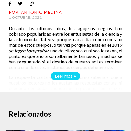
POR: ANTONIO MEDINA
1 OCTUBRE, 2021
Durante los últimos años, los agujeros negros han
cobrado popularidad entre los entusiastas de la ciencia y
la astronomía. Tal vez porque cada día conocemos un
más de estos cuerpos, o tal vez porque apenas en el 2019
se logró fotografiar
uno de ellos; sea cual sea la razón, el
punto es que ahora son altamente famosos y muchos se
han preguntado si el destino de nuestro sol es terminar
como uno de estos misteriosos cuerpos del universo.
Leer más +
La respuesta corta es “no”. Pero como sabemos que a
nuestros lectores no les gustan las respuestas cortas, ni
quedarse con dudas, ahondemos un poco más en la razón
por la que nuestra estrella no terminará como una gran
concentración de masa que absorba todo lo que
encuentre a su paso.
Relacionados
La mayoría de los agujeros negros se forman a partir de
los remanentes de una estrella moribunda. Cuando el
centro de una estrella supermasiva colapsa sobre si