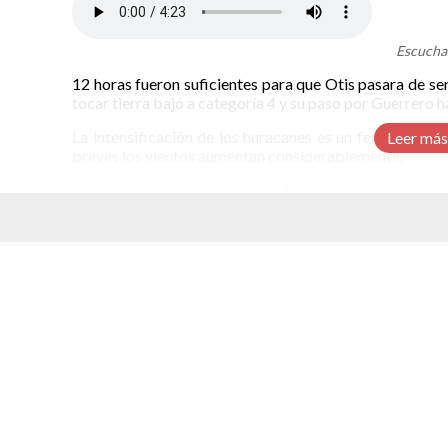
Escucha 
12 horas fueron suficientes para que Otis pasara de ser
tocar tierra bajó a categoría 4 y su paso por Guerrero h
La intensificación de los huracanes es un fenómeno c
Leer más
breves los vientos aumentan considerablemente.
El cambio climático y el empuje que da 
Otis tocó tierra con vientos de 260 kilómetros por ho
noticia de que el huracán había llegado a Guerrero y 
elacionados
momento no es posible sobrevolar para hacer una evalua
Es probable que presas y ríos de Guerrero, Michoacán,
tormenta tropical Max había pasado cerca y aumentó el
En 24 horas los vientos de Otis se incrementaron en 1
rápidos de la historia. Hasta ahora, la mayor intensific
que tuvo un aumento de 193 kilómetros por hora en 24 h
Para hablar de una intensificación los vientos deben a
intensificación cuando se incrementan al menos 56 kiló