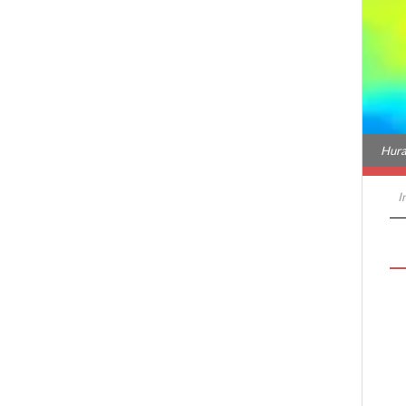
Hura
I