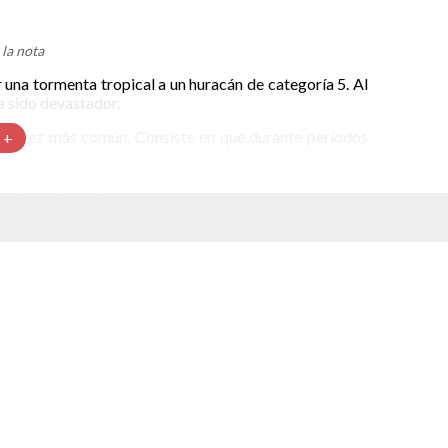
la nota
 una tormenta tropical a un huracán de categoría 5. Al
a sido devastador.
ada vez más común. Consiste en que durante períodos
 +
a los huracanes
ra. Este 25 de octubre de 2023 México despertó con la
las regiones afectadas estaban incomunicadas. Por el
ción, de acuerdo con el presidente de la República.
 Chiapas y Oaxaca se desborden. La semana anterior la
 almacenamiento en las presas.
85 kilómetros por hora. Es uno de los incrementos más
ación que se conoce ocurrió durante el huracán Patricia
oras; eso fue en 2015.
umentar su velocidad rápidamente. Se considera que hay
metros por hora en 24 horas o menos.