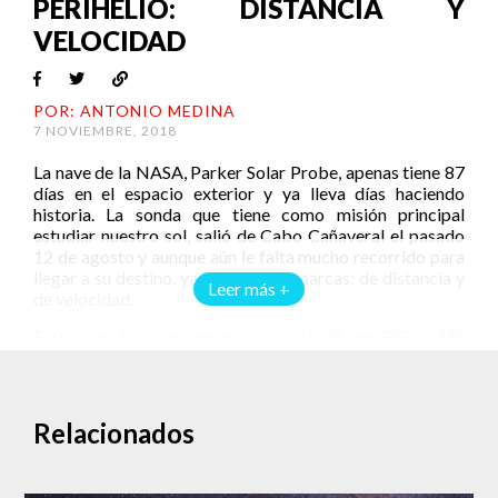
PERIHELIO: DISTANCIA Y
VELOCIDAD
POR: ANTONIO MEDINA
7 NOVIEMBRE, 2018
La nave de la NASA, Parker Solar Probe, apenas tiene 87
días en el espacio exterior y ya lleva días haciendo
historia. La sonda que tiene como misión principal
estudiar nuestro sol, salió de Cabo Cañaveral el pasado
12 de agosto y aunque aún le falta mucho recorrido para
llegar a su destino, ya ha roto dos marcas: de distancia y
Leer más +
de velocidad.
Este lunes 5 de noviembre, a las 10:28 pm EST (0328
GMT del martes 6 de noviembre), la sonda Parker Solar
Probe alcanzó su punto más cercano al sol. Durante este
primer
perihelio
, la nave se colocó a unos 24 millones de
kilómetros de distancia, menos de la mitad de distancia
Relacionados
que existe entre Mercurio y el Sol, y soportó
temperaturas de casi 20 millones de grados centígrados.