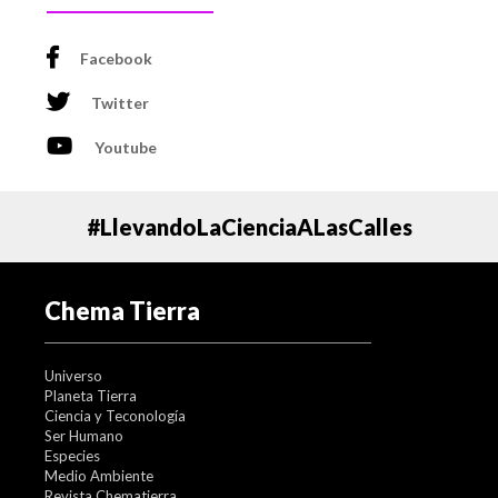
aunque está solo en el inicio de su misión, la Parker Solar
Probe ya se encuentra escribiendo con letras de oro su
Facebook
nombre en los libros de historia espacial y durante los
próximos años, seguramente que romperá muchos
Twitter
récords más.
Youtube
#LlevandoLaCienciaALasCalles
Chema Tierra
Universo
Planeta Tierra
Ciencia y Teconología
Ser Humano
Especies
Medio Ambiente
Revista Chematierra