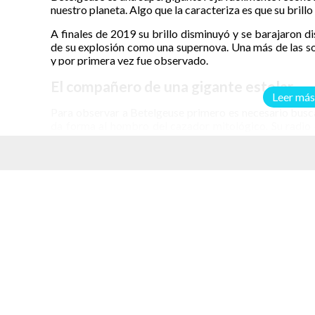
nuestro planeta. Algo que la caracteriza es que su brillo
A finales de 2019 su brillo disminuyó y se barajaron di
de su explosión como una supernova. Una más de las s
y por primera vez fue observado.
El compañero de una gigante estelar
Leer más
Para observar a Betelgeuse primero es necesario buscar 
da forma al hombro del cazador mitológico. Su radio e
aproximadamente 10 millones de años.
Se reconocen dos períodos en que varía el brillo de Be
Un periodo secundario se extiende por alrededor de 6 a
elacionados
Entre 2019 y 2020 se estudió con mucho detalle un even
dio el nombre de “gran atenuación”. Aunque en un princ
conversión en supernova, posteriormente se encontró un
Tierra.
Este evento despertó nuevamente el interés en la super
se realizaran nuevos análisis sobre los datos previos que 
Una hipótesis que se había planteado antes sobre las v
estelar la acompaña. Esto explicaría sus variacio