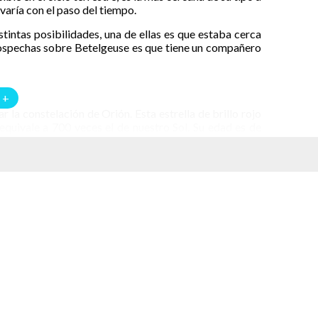
 varía con el paso del tiempo.
stintas posibilidades, una de ellas es que estaba cerca
ospechas sobre Betelgeuse es que tiene un compañero
 +
la constelación de Orión. Esta estrella de brillo rojo
quivale a 700 veces el de nuestro Sol. Su edad es de
telgeuse. El principal dura aproximadamente 400 días.
ños.
to en que disminuyó considerablemente su brillo. Se le
ipio se creyó que era el momento de prepararse para la
a nube de polvo que se atravesó entre Betelgeuse y la
gigante roja en el hombro de Orión. Esto motivó a que
se tenían de la estrella.
ariaciones en el brillo de Betelgeuse es que un objeto
nes cada seis años. Anteriormente se habían hecho