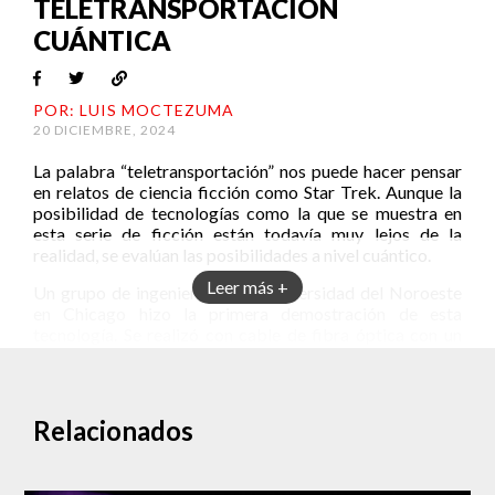
TELETRANSPORTACIÓN
CUÁNTICA
POR: LUIS MOCTEZUMA
20 DICIEMBRE, 2024
La palabra “teletransportación” nos puede hacer pensar
en relatos de ciencia ficción como Star Trek. Aunque la
posibilidad de tecnologías como la que se muestra en
esta serie de ficción están todavía muy lejos de la
realidad, se evalúan las posibilidades a nivel cuántico.
Leer más +
Un grupo de ingenieros de la Universidad del Noroeste
en Chicago hizo la primera demostración de esta
tecnología. Se realizó con cable de fibra óptica con un
servicio de internet que mantenía tráfico activo.
La teletransportación en un mundo que
quiere comunicarse cada vez más rápido
Relacionados
Las posibilidades tecnológicas que ofrece la
computación cuántica tienen como una de sus grandes