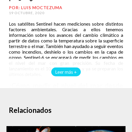
POR: LUIS MOCTEZUMA
19 OCTUBRE, 2020
Los satélites Sentinel hacen mediciones sobre distintos
factores ambientales. Gracias a ellos tenemos
información sobre los avances del cambio climático a
partir de datos como la temperatura sobre la superficie
terrestre o el mar. También han ayudado a seguir eventos
como incendios, deshielo o los cambios en la capa de
ozono. Sentinel-6 se encargará de medir los cambios en
el nivel del mar con gran precisión. Su fecha de
lanzamiento es el 10 de noviembre y ya se preparan los
Leer más +
últimos detalles.
¿Cómo medir el nivel del mar desde
el espacio?
Su nombre completo es Sentinel-6 Michael Freilich, su
Relacionados
nombre proviene de un ex director de la División de
Ciencias de la Tierra de la
Administración Nacional de la
Aeronáutica y del Espacio estadounidense
(NASA).
Despegará desde la Base Vandenberg de la Fuerza Aérea