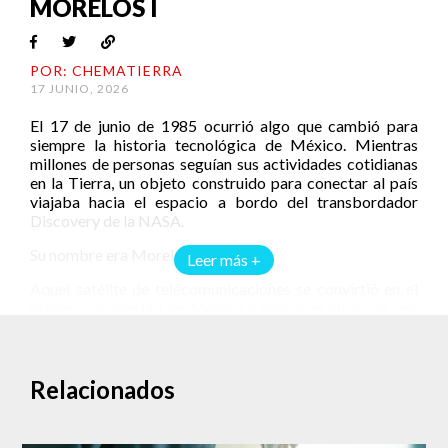
MORELOS I
POR: CHEMATIERRA
17 JUNIO, 2026
El 17 de junio de 1985 ocurrió algo que cambió para
siempre la historia tecnológica de México. Mientras
millones de personas seguían sus actividades cotidianas
en la Tierra, un objeto construido para conectar al país
viajaba hacia el espacio a bordo del transbordador
Discovery de la NASA.
Su nombre era Morelos I.
Leer más +
Aquel satélite de telecomunicaciones se convirtió en el
primero propiedad de México y marcó el inicio de una
nueva era para las comunicaciones nacionales. Hoy, más
de cuatro décadas después, su legado sigue orbitando en
la historia de la ciencia y la tecnología mexicanas.
Relacionados
Un país conectado desde el espacio
En la década de 1980, comunicarse a larga distancia no