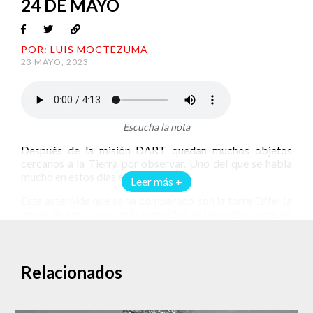
24 DE MAYO
POR: LUIS MOCTEZUMA
23 MAYO, 2023
Escucha la nota
Después de la misión DART quedan muchos objetos
cercanos a la Tierra por observar. Uno del que se habla
mucho en estos días es 2023 CL3.
Leer más +
Este asteroide que se ha comparado con la torre Eiffel (a
pesar de ser mucho más pequeño) se ha vuelto tema de
discusión en distintos medios. No representa ningún
riesgo y al igual que muchos otros objetos cercanos a la
Tierra es una oportunidad para los investigadores.
Relacionados
Un acercamiento con la Tierra
Las 9:53 am del miércoles 24 de mayo es el momento en