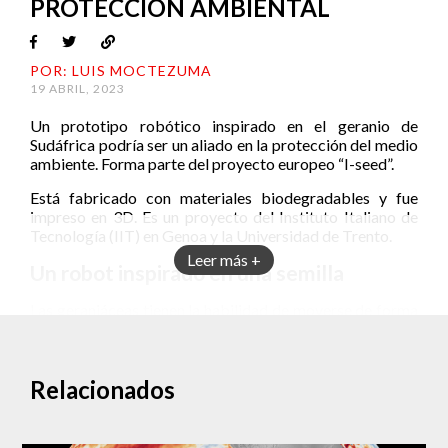
PROTECCIÓN AMBIENTAL
POR: LUIS MOCTEZUMA
19 ABRIL, 2023
Un prototipo robótico inspirado en el geranio de
Sudáfrica podría ser un aliado en la protección del medio
ambiente. Forma parte del proyecto europeo “I-seed”.
Está fabricado con materiales biodegradables y fue
impreso en 3D. Es un proyecto del Instituto Italiano de
Tecnología (IIT) en Genoa y la Universidad de Trento.
Leer más +
Un robot inspirado en una semilla
Las geraniáceas tienen la habilidad de moverse de forma
autónoma para atravesar el suelo guiadas por los
cambios en la humedad. Este movimiento inspiró a un
grupo de investigadores italianos para crear un robot
Relacionados
capaz de adaptarse al medio ambiente.
La clave para esta habilidad son estructuras jerárquicas y
características anatómicas de los tejidos biológicos