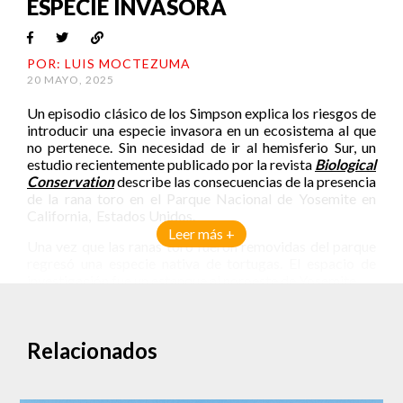
ESPECIE INVASORA
POR: LUIS MOCTEZUMA
20 MAYO, 2025
Un episodio clásico de los Simpson explica los riesgos de
introducir una especie invasora en un ecosistema al que
no pertenece. Sin necesidad de ir al hemisferio Sur, un
estudio recientemente publicado por la revista
Biological
Conservation
describe las consecuencias de la presencia
de la rana toro en el Parque Nacional de Yosemite en
California, Estados Unidos.
Leer más +
Una vez que las ranas toro fueron removidas del parque
regresó una especie nativa de tortugas. El espacio de
investigación fue un estanque al noroeste de Yosemite.
Un intercambio de espacios
Relacionados
Se les conoce como tortugas del estanque del noroeste,
aunque no se les veía en este espacio hasta hace poco.
Con la presencia de las ranas el estanque vivió cambios
importantes.