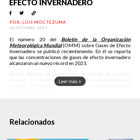
EFECTO INVERNADERO
POR: LUIS MOCTEZUMA
28 OCTUBRE, 2024
El número 20 del
Boletín de la Organización
Meteorológica Mundial
(OMM) sobre Gases de Efecto
Invernadero se publicó recientemente. En él se reporta
que las concentraciones de gases de efecto invernadero
alcanzaron un nuevo récord en 2023.
En dos décadas la acumulación de dióxido de carbono
aumentó 11.4%. En la historia de la humanidad no había
Leer más +
ocurrido una acumulación de dióxido de carbono tan
rápida en la atmósfera.
“Otro año, otro récord”
“Otro año, otro récord. Esto debería hacer saltar todas
Relacionados
las alarmas entre las instancias decisorias. No hay duda
de que estamos muy lejos de cumplir el objetivo del
Acuerdo de París…”, declaró en un
comunicado
Celeste
Saulo, quien es Secretaria General de la OMM.