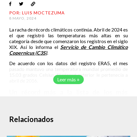
POR: LUIS MOCTEZUMA
8 MAYO, 2024
La racha de récords climáticos continúa. Abril de 2024 es
el que registró las temperaturas más altas en su
categoría desde que comenzaron los registros en el siglo
XIX. Así lo informa el
Servicio de Cambio Climático
Copernicus (C3S)
.
De acuerdo con los datos del registro ERA5, el mes
pasado mantuvo una temperatura mundial promedio de
15.03 grados Celsius. El récord anterior le pertenecía a
Leer más +
abril de 2016.
Un récord más a la lista de los más
cálidos
El registro de temperatura promedio en cada mes
permite conocer la forma en que cambia el clima a lo
Relacionados
largo del año en momentos equivalentes. Si se compara al
mes de abril de 2024 con el promedio de los otros meses
de abril entre 1991 y 2020, se mantuvo 0.67 grados