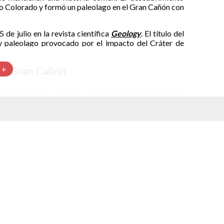
Río Colorado y formó un paleolago en el Gran Cañón con
 de julio en la revista científica
Geology
. El título del
 y paleolago provocado por el impacto del Cráter de
 +
del Gran Cañón
 cauce del Río Colorado. Así se formó un paleolago en
urrió coincide con un cráter de impacto de meteoro.
s de la que concluyó en el artículo citado. A mediados
el profesor emérito Karl Karlstrom participó en una
 extintas en el Gran Cañón. Entre ellas están el cóndor
. También se encontraron figuras formadas con ramas
4 mil años atrás.
en madera flotante que se encontró en la región. Se le
s límites de este método en aquella época.
ión debido a que su edad ha sido recalculada en un par
n 1984 se estimó que tenía 43,500 años de edad. Para