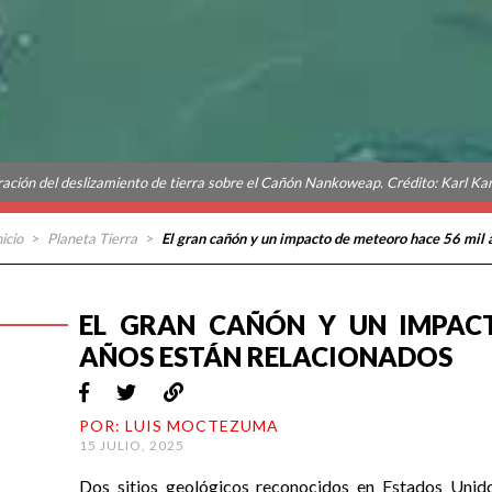
tración del deslizamiento de tierra sobre el Cañón Nankoweap. Crédito: Karl Ka
nicio
>
Planeta Tierra
>
El gran cañón y un impacto de meteoro hace 56 mil 
EL GRAN CAÑÓN Y UN IMPAC
AÑOS ESTÁN RELACIONADOS
POR: LUIS MOCTEZUMA
15 JULIO, 2025
Dos sitios geológicos reconocidos en Estados Unido