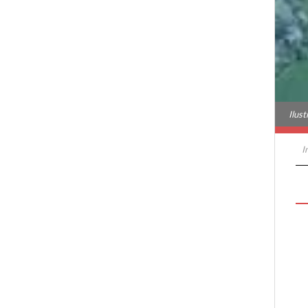
Ilus
I