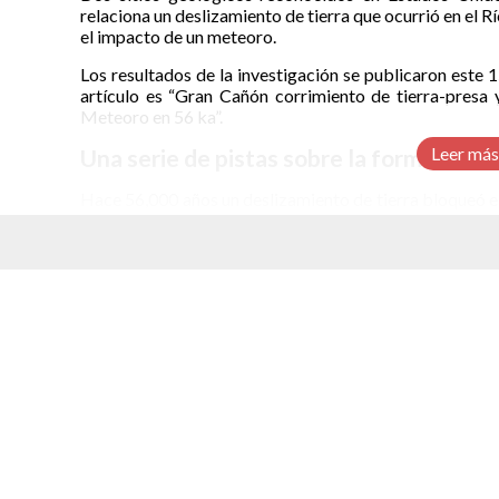
relaciona un deslizamiento de tierra que ocurrió en el 
el impacto de un meteoro.
Los resultados de la investigación se publicaron este 15
artículo es “Gran Cañón corrimiento de tierra-presa
Meteoro en 56 ka”.
Leer más
Una serie de pistas sobre la formación 
Hace 56,000 años un deslizamiento de tierra bloqueó el
lo que ahora es el Gran Cañón. La época en que esto oc
La historia de esta investigación se remonta mucho ante
de la década de los 60 del siglo pasado, el padre d
elacionados
excavación con fines arqueológicos y geológicos.
En aquella expedición se encontró evidencia de especies
de California y la cabra de las montañas Harrington
hechas por las tribus que vivieron en la región entre 3 y 
Se realizaron dataciones por el método de radiocarbono 
calculó una edad de 35 mil años, una fecha cercana a lo
La madera flotando fue una pieza clave en la investigac
de ocasiones con métodos cada vez más sofisticados. E