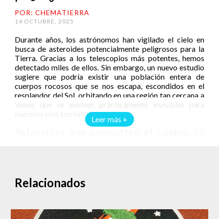
POR: CHEMATIERRA
14 OCTUBRE, 2025
Durante años, los astrónomos han vigilado el cielo en
busca de asteroides potencialmente peligrosos para la
Tierra. Gracias a los telescopios más potentes, hemos
detectado miles de ellos. Sin embargo, un nuevo estudio
sugiere que podría existir una población entera de
cuerpos rocosos que se nos escapa, escondidos en el
resplandor del Sol, orbitando en una región tan cercana a
Venus que se vuelven prácticamente invisibles para
nuestros ojos terrestres.
Leer más +
Asteroides que comparten el camino de
Venus
Investigadores de la Universidad Estatal de São Paulo,
encabezados por Valerio Carruba, han analizado la
Relacionados
dinámica de los llamados “asteroides co-orbitales” de
Venus. Estos cuerpos comparten aproximadamente la
misma órbita que el planeta, dando vueltas al Sol casi al
mismo ritmo, aunque con trayectorias un tanto
desalineadas.