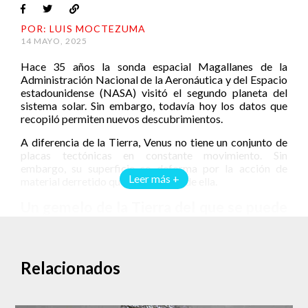
POR: LUIS MOCTEZUMA
14 MAYO, 2025
Hace 35 años la sonda espacial Magallanes de la
Administración Nacional de la Aeronáutica y del Espacio
estadounidense (NASA) visitó el segundo planeta del
sistema solar. Sin embargo, todavía hoy los datos que
recopiló permiten nuevos descubrimientos.
A diferencia de la Tierra, Venus no tiene un conjunto de
placas tectónicas en constante movimiento. Sin
embargo, su superficie se deforma por la acción de
Leer más +
material derretido que está debajo de ella.
Un gemelo de la Tierra del que se puede
aprender mucho
Un estudio publicado recientemente por la revista
Science Advances
analiza la forma en que la superficie
Relacionados
de Venus sufre cambios. Lleva por título “Un espectro de
procesos tectónicos en las coronas de Venus revelado
por la gravedad y la topografía”.