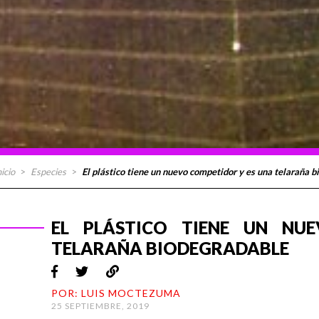
nicio
>
Especies
>
El plástico tiene un nuevo competidor y es una telaraña 
EL PLÁSTICO TIENE UN NU
TELARAÑA BIODEGRADABLE
POR: LUIS MOCTEZUMA
25 SEPTIEMBRE, 2019