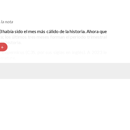
la nota
 había sido el mes más cálido de la historia. Ahora que
 los últimos tres meses forman el periodo trimestral
la historia.
 +
Copernicus (C3S, por sus siglas en inglés). A 2023 le
eratura.
s
siones Meteorológicas a Plazo Medio (ECMWF) y la
o incluye diferentes datos de riesgo sobre el clima
 de registros de temperaturas altas sin precedentes. En
 récord mínimo para esta época del año.
 el promedio de temperatura más alto de la historia.
ue el más cálido de la historia, no se había registrado
s.