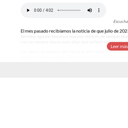
Escucha 
El mes pasado recibíamos la noticia de que julio de 2023
termina agosto tenemos nuevos récords de temperatura;
con las temperaturas más altas que se han registrado en 
Leer más
Los datos provienen del Servicio de Cambio Climático 
quedan algunos meses y lleva ya varios récords de temp
Un año de récords en temperaturas alta
El C3S es operado por el Centro Europeo de Previ
elacionados
Organización Meteorológica Mundial (WMO). El anunci
que hemos vivido en los últimos meses.
La superficie oceánica lleva tres meses ininterrumpidos
este momento el volumen de hielo en Antártica tiene un
El mes pasado se confirmó que julio de 2023 registró
Ahora también se ha confirmado que agosto de este año f
otro mes de agosto con temperaturas promedio tan alta