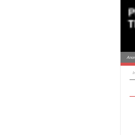
Anom
I