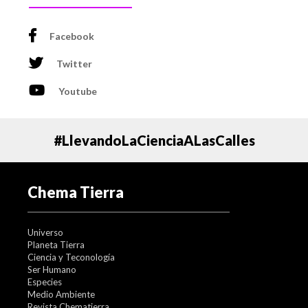
Facebook
Twitter
Youtube
#LlevandoLaCienciaALasCalles
Chema Tierra
Universo
Planeta Tierra
Ciencia y Teconología
Ser Humano
Especies
Medio Ambiente
Revista Chematierra