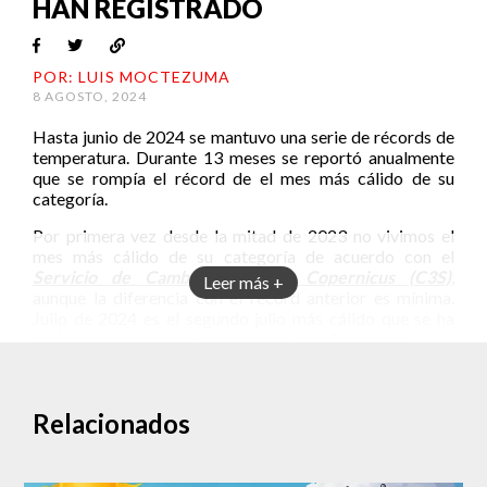
HAN REGISTRADO
POR: LUIS MOCTEZUMA
8 AGOSTO, 2024
Hasta junio de 2024 se mantuvo una serie de récords de
temperatura. Durante 13 meses se reportó anualmente
que se rompía el récord de el mes más cálido de su
categoría.
Por primera vez desde la mitad de 2023 no vivimos el
mes más cálido de su categoría de acuerdo con el
Servicio de Cambio Climático Copernicus (C3S)
,
Leer más +
aunque la diferencia con el récord anterior es mínima.
Julio de 2024 es el segundo julio más cálido que se ha
registrado, después del mismo mes del año pasado.
Un segundo lugar que termina una
tendencia
Relacionados
De acuerdo con el registro ERA5, la temperatura
promedio del aire en la superficie del planeta fue de