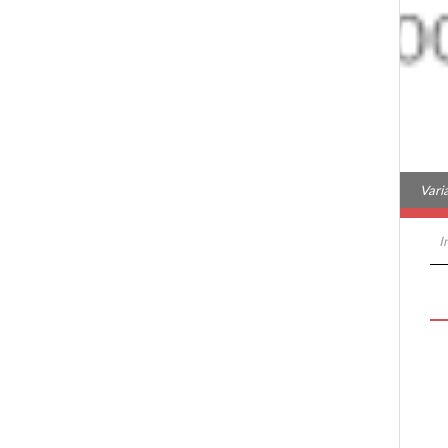
Vari
I