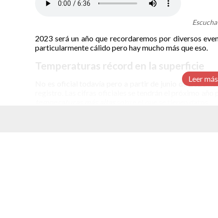
Escucha 
2023 será un año que recordaremos por diversos event
particularmente cálido pero hay mucho más que eso.
Temperaturas récord en la superficie
Leer más
No es oficial todavía pero a partir de junio de 2023 he
registro. Las cifras oficiales se tendrán el próximo año
temperaturas más altas
sobre el que se tienen datos.
El promedio de temperatura en 2023 estuvo 1.4 grados
que es el que se toma como referencia. Los dos años an
2016 y 2020. El primero de ellos estuvo a 1.29 grados 
elacionados
grados celsius arriba de la referencia.
Aumento de temperatura en océanos y a
Desde el final de la primavera en el hemisferio norte la
máximo histórico. Entre abril y septiembre se rompier
marinas de forma general.
Para julio, agosto y septiembre se establecieron nuev