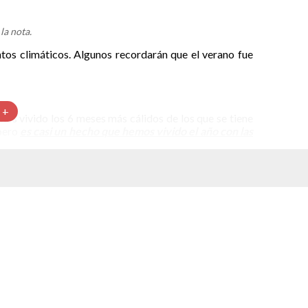
la nota.
os climáticos. Algunos recordarán que el verano fue
 +
mos vivido los 6 meses más cálidos de los que se tiene
 pero
es casi un hecho que hemos vivido el año con las
 Celsius por encima del promedio entre 1850 y 1900,
teriores con los récords de temperaturas más altas son
Celsius por encima de la referencia. El segundo a 1.27
umento en el nivel del mar
 temperatura en la superficie de los océanos llegó a un
on récords de temperatura. Además, hubo olas de calor
os máximos con un amplio margen sobre los anteriores