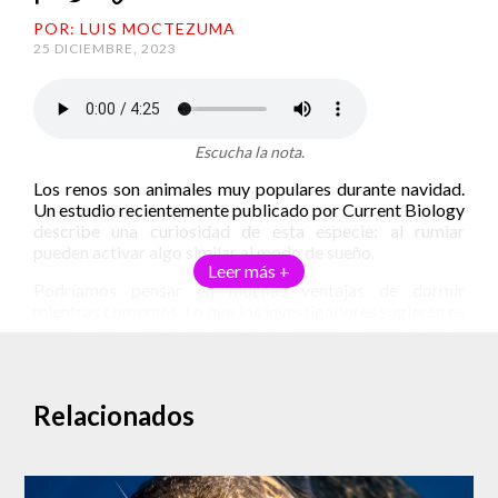
POR: LUIS MOCTEZUMA
25 DICIEMBRE, 2023
Escucha la nota.
Los renos son animales muy populares durante navidad.
Un estudio recientemente publicado por Current Biology
describe una curiosidad de esta especie: al rumiar
pueden activar algo similar al modo de sueño.
Leer más +
Podríamos pensar en muchas ventajas de dormir
mientras comemos. Lo que los investigadores sugieren es
que esto les permite maximizar su ingesta de alimento
durante el verano.
Un descanso durante la comida
Relacionados
El reno, también llamado
caribú
, es un animal que vive en
una migración constante. Durante el verano recorre la
tundra del hemisferio norte y en el invierno viaja al sur