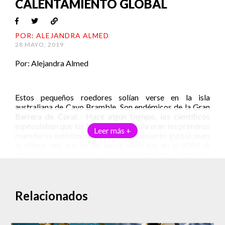
CALENTAMIENTO GLOBAL
POR: ALEJANDRA ALMED
28 MAYO, 2019
Por: Alejandra Almed
Estos pequeños roedores solían verse en la isla
australiana de Cayo Bramble. Son endémicos de la Gran
Barrera de Coral. Hace algún tiempo, los científicos
especulaban que los Melomys rubicola eran los primeros
Leer más +
mamíferos extintos debido al calentamiento global, pues
la ultima vez que se les había visto fue en el 2009. A
mediados de Febrero de este año el gobierno australiano
confirmó dicha sospecha.
Melissa Price, la ministra de Medio Ambiente de
Australia, encargada de emitir el comunicado especificó
Relacionados
que esta especie pasaba de la categoría “en peligro de
extinción” a “extinta”. Esta nueva clasificación pone al
roedor fuera de las campañas de ayuda por parte del