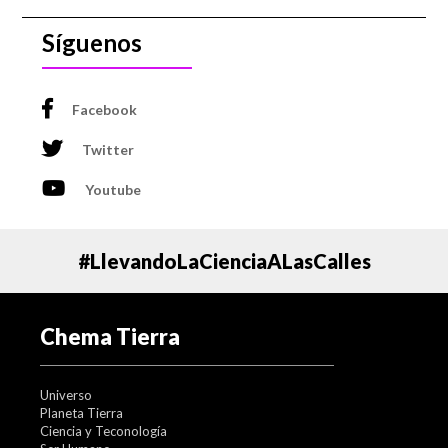
Síguenos
Facebook
Twitter
Youtube
#LlevandoLaCienciaALasCalles
Chema Tierra
Universo
Planeta Tierra
Ciencia y Teconología