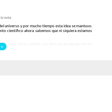
la nota.
 del universo y por mucho tiempo esta idea se mantuvo.
ento científico ahora sabemos que ni siquiera estamos
os de años. Para cambiar una idea tan arraigada fueron
 +
ntes de la era común. Fue un astrónomo y matemático
el modelo más popular en su época para explicar el
ron desapercibidas.
tífica sobre la forma del universo fue la propuesta de
sofo griego consideraba que la Tierra era el centro del
rtes que separaba la esfera de la Luna. Cada esfera se
stintas. La Tierra estaba bajo la esfera de la Luna y