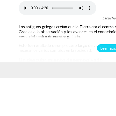
Escucha 
Los antiguos griegos creían que la Tierra era el centro
Gracias a la observación y los avances en el conocimi
cerca del centro de nuestra galaxia.
Esto fue resultado de un proceso largo de varios cient
Leer más
necesarios varios cambios en la sociedad.
Un descubrimiento desempolvado
Aristarco de Samos vivió entre los años 310 y 230 a
griego que propuso un sistema heliocéntrico. Como 
universo dejaba a la Tierra en el centro, sus ideas pasa
elacionados
Por mucho tiempo lo más cercano a una explicación cien
Aristóteles (384 a 322 antes de la era común). Este filó
universo.
En el modelo aristotélico el cielo se dividía en dos pa
formaba de elementos diferentes y respondía a leyes di