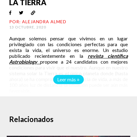
LA TIERRA
POR: ALEJANDRA ALMED
13 OCTUBRE, 2020
Aunque solemos pensar que vivimos en un lugar
privilegiado con las condiciones perfectas para que
exista la vida, el universo es enorme. Un estudio
publicado recientemente en la
revista científica
Astrobiology
propone a 24 candidatos con mejores
condiciones para vivir que el nuestro. Aunque en nuestro
sistema solar la Tierra es el único planeta donde (hasta
ahora) se ha comprobado la existencia de vida, a más de
Leer más +
100 años luz de distancia la situación puede ser aún más
favorable.
¿Dónde podría ser mejor que aquí?
Gracias a misiones espaciales como Kepler o TESS, son
cada vez más los exoplanetas que se han encontrado. Los
Relacionados
avances en observación astronómica permiten que cada
vez conozcamos más detalles sobre otras regiones del
universo. Por ahora, la búsqueda de exoplanetas se ha