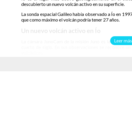
descubierto un nuevo volcán activo en su superficie.
La sonda espacial Galileo había observado a Ío en 1997 
que como máximo el volcán podría tener 27 años.
Un nuevo volcán activo en Ío
Leer más
La cámara JunoCam de la misión Juno es la primera qu
cuarto de siglo. En sus observaciones se reconoce un 
volcánicos.
El volcán abarca un área de 180 x 180 kilómetros. Los
de Ciencia Europlaneta (EPSC) en Berlín, Alemania.
elacionados
“Nuestras imágenes recientes de JunoCam muestra
complicada característica volcánica que parece habers
comunicado
Michael Ravine.
Ravine es Administrador de Proyectos Avanzados en Si
desarrolló y opera la JunoCam para el proyecto Juno d
Espacio estadounidense (NASA).
El lado este del volcán se ve teñido de un rojo difuso,
espacio y cae nuevamente sobre la superficie de Ío. En
extendieron por cientos de kilómetros.