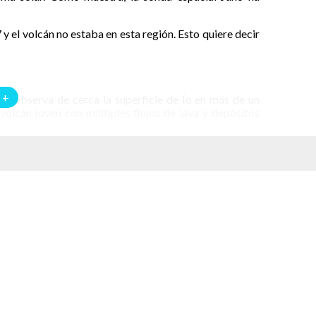
y el volcán no estaba en esta región. Esto quiere decir
 +
e observa de cerca la superficie de Ío en más de un
volcán joven con múltiples flujos de lava y depósitos
 resultados se presentaron esta semana en el Congreso
n muchos cambios en Io, incluyendo esta gran y
e formado a partir de nada desde 1997”, explica en un
stemas de Ciencia Espacial Malin, Inc. Esta empresa
e la Administración Nacional de la Aeronáutica y del
 esto se debe al azufre que el volcán ventila hacia el
 el lado oeste hubo erupción de flujos oscuros que se