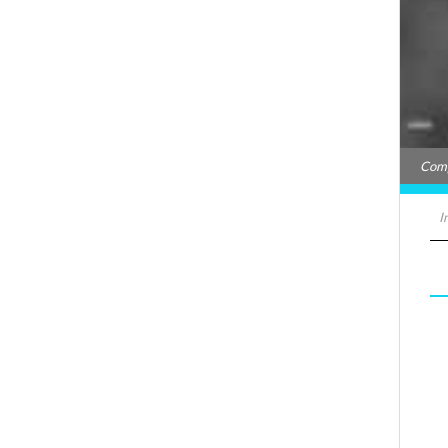
Comp
I