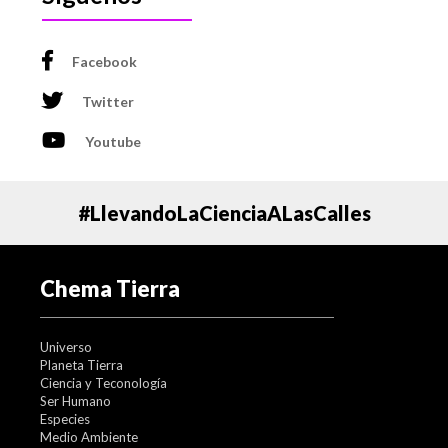
Facebook
Twitter
Youtube
#LlevandoLaCienciaALasCalles
Chema Tierra
Universo
Planeta Tierra
Ciencia y Teconología
Ser Humano
Especies
Medio Ambiente