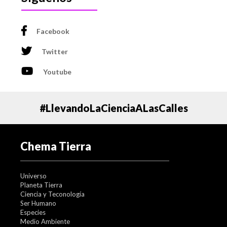
Facebook
Twitter
Youtube
#LlevandoLaCienciaALasCalles
Chema Tierra
Universo
Planeta Tierra
Ciencia y Teconología
Ser Humano
Especies
Medio Ambiente