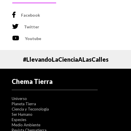
Facebook
Twitter
Youtube
#LlevandoLaCienciaALasCalles
Chema Tierra
Universo
Planeta Tierra
Ciencia y Teconología
Ser Humano
Especies
Medio Ambiente
Revista Chematierra