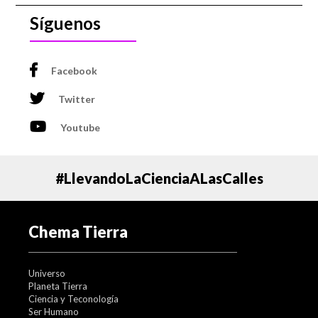
Síguenos
Facebook
Twitter
Youtube
#LlevandoLaCienciaALasCalles
Chema Tierra
Universo
Planeta Tierra
Ciencia y Teconología
Ser Humano