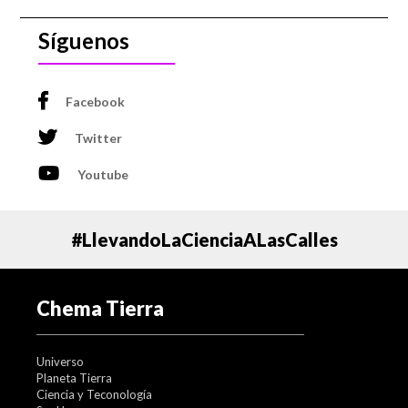
Síguenos
Facebook
Twitter
Youtube
#LlevandoLaCienciaALasCalles
Chema Tierra
Universo
Planeta Tierra
Ciencia y Teconología