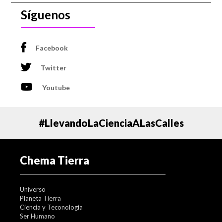
Síguenos
Facebook
Twitter
Youtube
#LlevandoLaCienciaALasCalles
Chema Tierra
Universo
Planeta Tierra
Ciencia y Teconología
Ser Humano