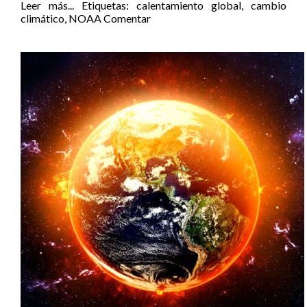
Leer más...
Etiquetas:
calentamiento global
,
cambio
climático
,
NOAA
Comentar