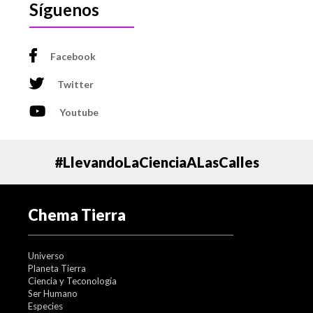
Síguenos
Facebook
Twitter
Youtube
#LlevandoLaCienciaALasCalles
Chema Tierra
Universo
Planeta Tierra
Ciencia y Teconología
Ser Humano
Especies